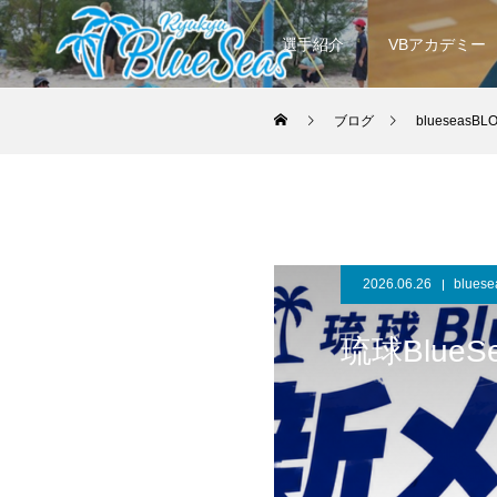
選手紹介
VBアカデミー
ブログ
blueseasBL
2026.06.26
blues
琉球BlueS