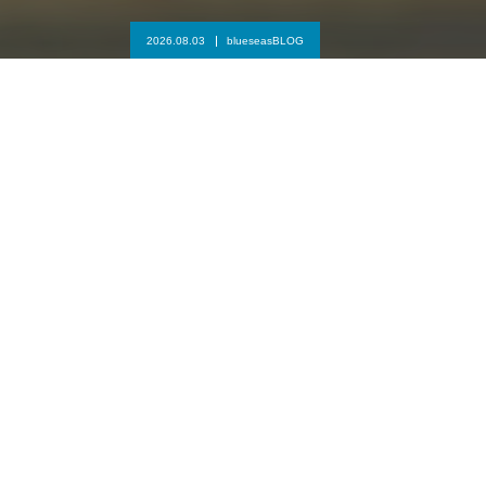
2026.08.03
blueseasBLOG
国民スポーツ大会沖縄県選抜に2名が選ばれまし
た！
琉球 BlueSeas
9人制バレーボールが盛んな沖縄県で
2021年3月から本格始動した琉球BlueSeas
コンセプトは「子どもたちの夢を創る」