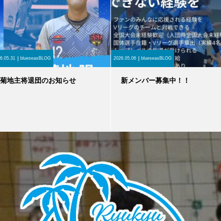
6.05.31
blueseasBLOG
2026.05.06
blueseasBLOG
菊地主将退団のお知らせ
新メンバー募集中！！